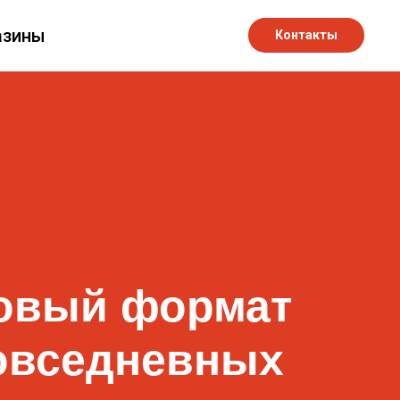
азины
Контакты
овый формат
овседневных