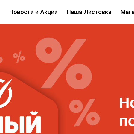
с
Новости и Акции
Наша Листовка
Маг
Н
п